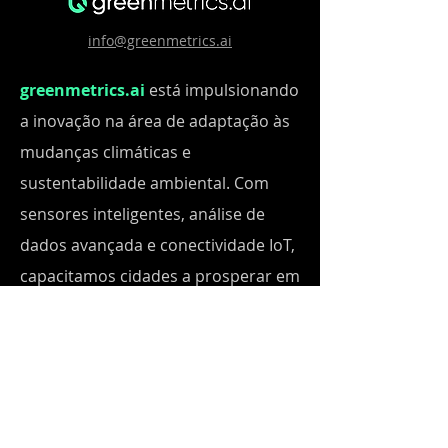
info@greenmetrics.ai
greenmetrics.ai
está impulsionando
a inovação na área de adaptação às
mudanças climáticas e
sustentabilidade ambiental. Com
sensores inteligentes, análise de
dados avançada e conectividade IoT,
capacitamos cidades a prosperar em
um mundo em constante
transformação. Nossas soluções
integradas permitem que cidades e
empresas otimizem o uso de
recursos, garantam segurança,