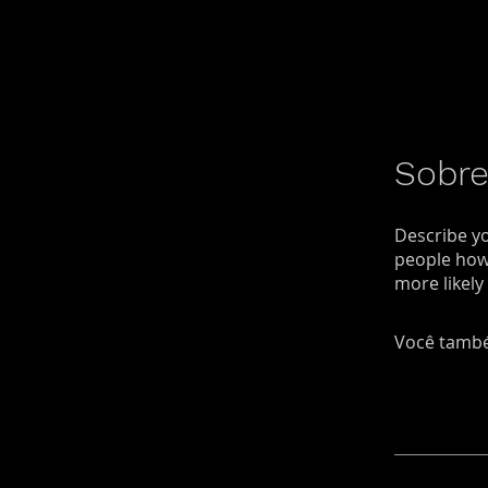
Sobr
Describe yo
people how 
more likely
Você també