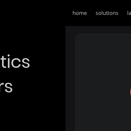
home
solutions
l
tics
rs