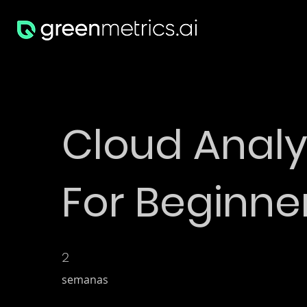
Cloud Analy
For Beginne
2 semanas
2
semanas