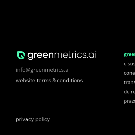
gree
e su
info@greenmetrics.ai
cone
website terms & conditions
tran
de r
praz
privacy policy