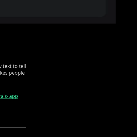
text to tell
akes people
ra o app