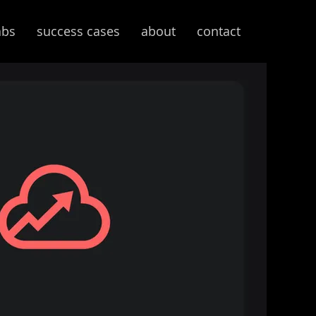
abs
success cases
about
contact