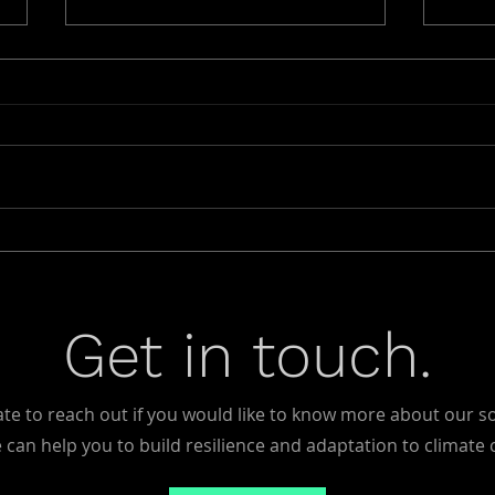
Caso de Sucesso:
Caso
Resposta Rápida Durante
Inu
as Tempestades Aline e
Rodo
Get in touch.
Bernard em Lisboa Reduziu
Reso
Danos por Inundações
Min
ate to reach out if you would like to know more about our s
can help you to build resilience and adaptation to climate