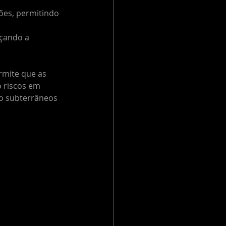
ões, permitindo 
rçando a 
rmite que as 
 riscos em 
o subterrâneos 