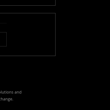
 de Sucesso:
ndação em Túnel
viário em Lisboa
lvida em Menos de 15
utos
olutions and
 change.