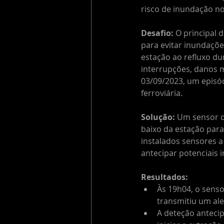
risco de inundação no
Desafio:
 O principal 
para evitar inundaçõe
estação ao refluxo du
interrupções, danos m
03/09/2023, um episód
ferroviária.
Solução:
 Um sensor d
baixo da estação para
instalados sensores a
antecipar potenciais 
Resultados:
Às 19h04, o senso
transmitiu um al
A deteção anteci