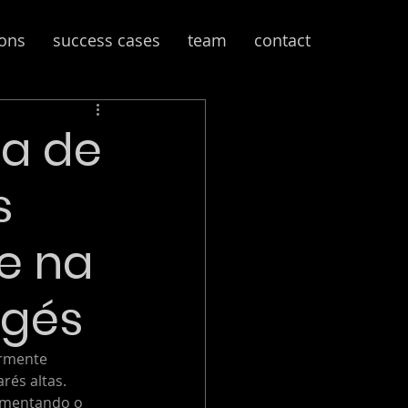
ions
success cases
team
contact
ma de
s
re na
lgés
armente 
és altas. 
aumentando o 