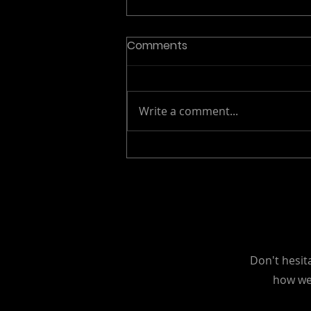
Comments
Write a comment...
Mensagem do Prefeito de
Lisboa Carlos Moedas
sobre a Resiliência às
Inundações
Don't hesit
how we 