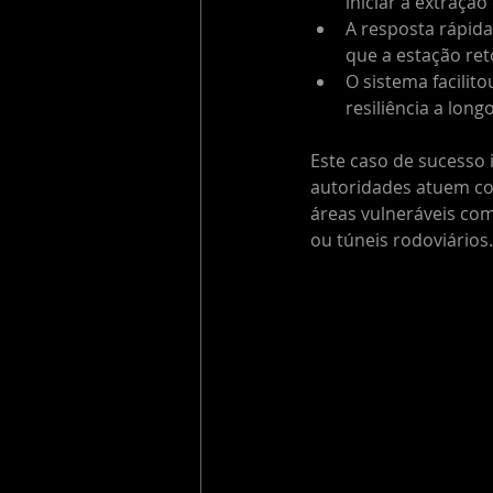
iniciar a extraçã
A resposta rápida
que a estação re
O sistema facilit
resiliência a long
Este caso de sucesso 
autoridades atuem co
áreas vulneráveis com
ou túneis rodoviários.