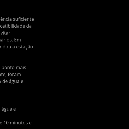
ncia suficiente 
etibilidade da 
vitar 
nários. Em 
undou a estação 
 ponto mais 
te, foram 
 de água e 
 água e 
e 10 minutos e 