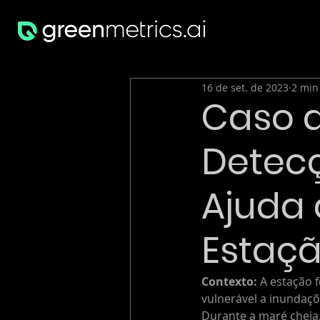
16 de set. de 2023
2 min
Caso d
Detec
Ajuda 
Estaçã
Contexto:
 A estação 
vulnerável a inundaçõ
Durante a maré cheia,