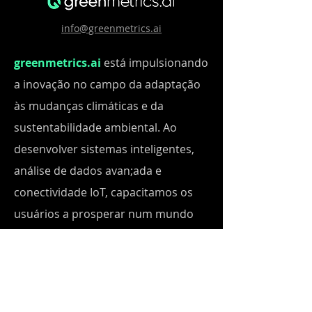
info@greenmetrics.ai
greenmetrics.ai
está impulsionando
a inovação no campo da adaptação
às mudanças climáticas e da
sustentabilidade ambiental. Ao
desenvolver sistemas inteligentes,
análise de dados avan;ada e
conectividade IoT, capacitamos os
usuários a prosperar num mundo
em constante transformação.
Nossas soluções integradas
permitem que cidades e empresas
otimizem o uso de recursos,