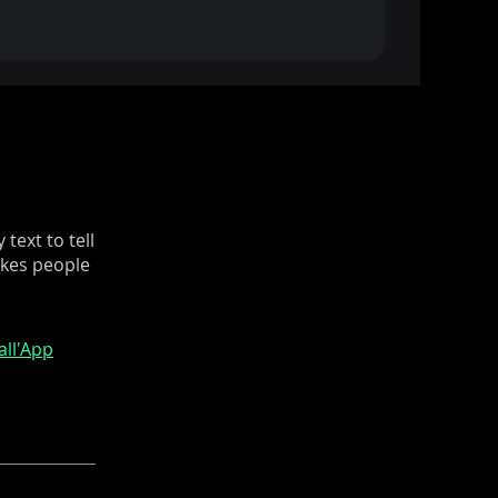
text to tell
akes people
all'App