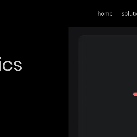
home
solut
ics